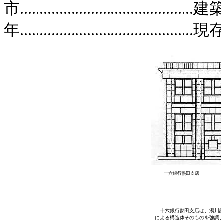
市...................................
年......................................
　十六銀行熱田支店は、湯川記
による構造体そのものを強調