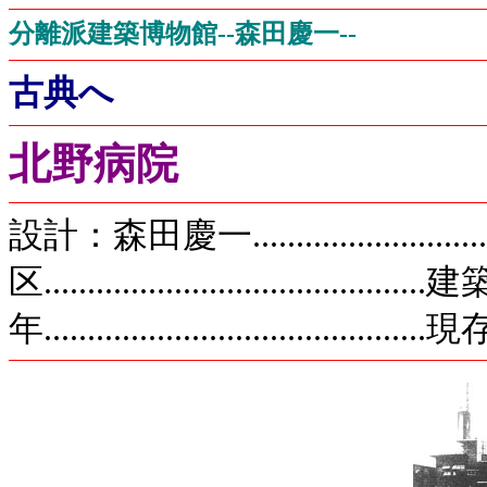
分離派建築博物館--森田慶一--
古典へ
北野病院
設計：森田慶一.....................
区...................................
年..................................