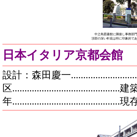
　中之島図書館に隣接し事務部門
日本イタリア京都会館
設計：森田慶一....................
区...................................
年......................................