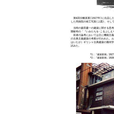
　第6回分離派展(1927年)に出品し
した同病院の竣工写真(上図)、そし
　当時の森田慶一の建築に関する思考は
開催時の「『いみたちを･こるぶしえり
　前者の論考においては主に機能主義
の古典主義建築の考察が行われた。ル
はいたが）ギリシャ古典建築の幾何学
試みた。

    　　　　    *1：『建築新潮』1