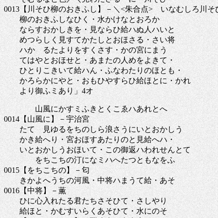
0013【川そひ柳のおきふし】－＼<朱合点> いなむしろ川
柳のおきふしなひく・水かけなとおろか
ならすおかしきを・見ならひ給ハぬ人ハいと
めつらしく見すてかたしとおほさる・さい将
ハかゝるたよりをすくさす・かの宮にまう
てはやとおほせと・あまたの人めをよきて・
ひとりこきいて給ハん・ふなわたりのほとも・
かろらかにやと・おもひやすらひ給ほとに・かれ
より御ふミあり」4オ
山風にかすミふきとくこゑハあれとへ
0014【山風に】－宇治宮
たてゝ見ゆるをちのしら浪さうにいとおかしう
かき給へり・宮おほすあたりのと見給へハ・
いとおかしうおほいて・この御返ハわれせんとて
をちこちの汀になミハへたつともなをふ
0015【をちこちの】－匂
きかよへうちの河風・中将ハまうて給・あそ
0016【中将】－薫
ひに心入れたる君たちさそひて・さしやり
給ほと・かむすいらくあそひて・水にのそ