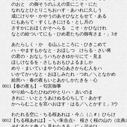
のおとゝの御そうのふえの音にこそ・にた
なれなとひとりこちおハす・あハれに久しう
成にけりや・かやうのあそひなともせて・ある
にもあらて・すくしきにける・とし月の
さすかにおほくかそへらるゝこそ・かひなけれ
なとの給ついてにも・ひめ君たちの御有さま・」3オ
あたらしく・かゝる山ふところに・ひきこめて
ハ・やますもかなと・おほしつゝけらる・さい将
の君の・おなしうハちかきゆかりにて・見ま
ほしけなるを・さしもおもひよるましか
めり・まいていまやうの心あさからむ人をハ
いかてかハなと・おほしみたれ・つれ／＼となかめ
給所ハ・春の夜もいとあかしかたきを・心
0011【春の夜も】－匂宮御事
やり給へるたひねのやとりハ・ゑいのま
きれに・いととうあけぬる心ちして・あかす
かへらむことを宮ハおほす・はる／＼とかすミ」3ウ
わたれる空に・ちる桜あれは・今△（△＃）ひらけ
0012【ちる桜あれは】－＼<朱合点> 桜さく桜の山の（出
そむるなと色／＼見わたさるゝに・川そひ