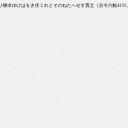
そひ柳水ゆけはをき伏ミれとそのねたへせす貫之（古今六帖41