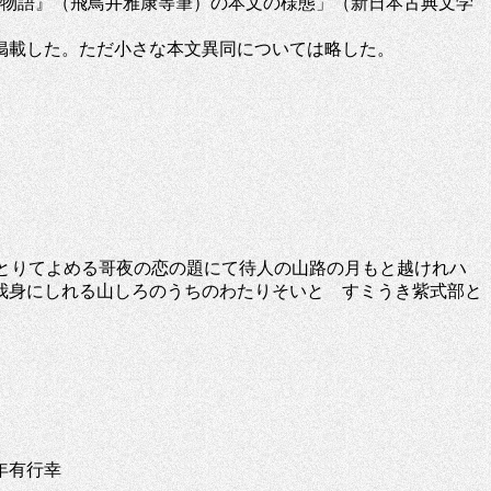
氏物語』（飛鳥井雅康等筆）の本文の様態」（新日本古典文学
掲載した。ただ小さな本文異同については略した。
をとりてよめる哥夜の恋の題にて待人の山路の月もと越けれハ
我身にしれる山しろのうちのわたりそいとゝすミうき紫式部と
年有行幸