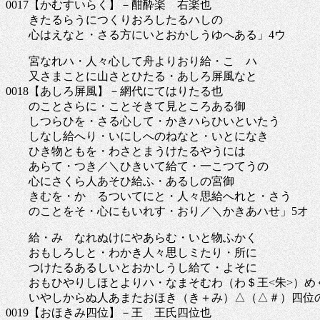
0017【かむすいらく】－酣酔楽 右楽也
きたるらうにつくりおろしたるハしの
心はえなと・さる方にいとおかしうゆへある」4ウ
宮なれハ・人々心して舟よりおり給・こゝハ
又さまことに山さとひたる・あしろ屏風なと
0018【あしろ屏風】－網代にてはりたる也
のことさらに・ことそきて見ところある御
しつらひを・さる心して・かきハらひいといたう
しなし給へり・いにしへのねなと・いとになき
ひき物ともを・わさとまうけたるやうには
あらて・つき／＼ひきいて給て・一こつてうの
心にさくら人あそひ給ふ・あるしの宮御
きむを・かゝるついてにと・人々思給へれと・さう
のことをそ・心にもいれす・おり／＼かきあハせ」5オ
給・みゝなれぬけにやあらむ・いと物ふかく
おもしろしと・わかき人々思しミたり・所に
つけたるあるしいとおかしうし給て・よそに
おもひやりしほとよりハ・なまそむわ（わ＄王<朱>）め
いやしからぬ人あまたおほき（き＋み）△（△＃）四位
0019【おほきみ四位】－王 王氏四位也