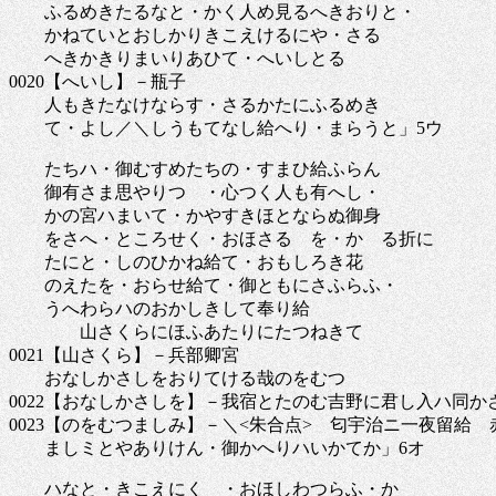
ふるめきたるなと・かく人め見るへきおりと・
かねていとおしかりきこえけるにや・さる
へきかきりまいりあひて・へいしとる
0020【へいし】－瓶子
人もきたなけならす・さるかたにふるめき
て・よし／＼しうもてなし給へり・まらうと」5ウ
たちハ・御むすめたちの・すまひ給ふらん
御有さま思やりつゝ・心つく人も有へし・
かの宮ハまいて・かやすきほとならぬ御身
をさへ・ところせく・おほさるゝを・かゝる折に
たにと・しのひかね給て・おもしろき花
のえたを・おらせ給て・御ともにさふらふ・
うへわらハのおかしきして奉り給
山さくらにほふあたりにたつねきて
0021【山さくら】－兵部卿宮
おなしかさしをおりてける哉のをむつ
0022【おなしかさしを】－我宿とたのむ吉野に君し入ハ同か
0023【のをむつましみ】－＼<朱合点> 匂宇治ニ一夜留給 
ましミとやありけん・御かへりハいかてか」6オ
ハなと・きこえにくゝ・おほしわつらふ・かゝ