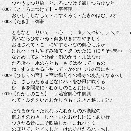
つかうまつり給・ところにつけて御しつらひなと・
0007【ところにつけて】－平等院
おかしうしなして・こすくろく・たきのはむ」2オ
0008【たき】－弾碁
ともなとゝりいてゝ・心ゝ（ゝ＄／＼<朱>、／＼＃、ゝ＆
宮ハならひ給ハぬ・御ありきになやましく
おほされて・こゝにやすらハむの御心もふか
けれハ・うちやすみ給て・夕つかたに（に＄そ<朱>）・
なとめしてあそひ給・例のかう・よはなれ
たる所ハ・水のをとも・もてはやして・ものゝ
ね・すミまさる心ちして・かのひしりの宮にも・
0009【ひしりの宮】－宮の御前今の橋寺のあたりなるへし
たゝさしわたるほとなれハ・をひ風に吹くる
ひゝきを聞給に・むかしのことおほしいてら
0010【むかしのこと】－宇治宮御心中御詞
れて・ふえをいとおかしうも・ふきと越し」2ウ
たなるかな・たれならんむかしの六条院の
御ふえのねきゝしハ・いとおかしけに・あい行
つきたる音にこそ吹給しか・これハすミ
のほりてこと／＼しき・けのそひたるハ・ちし