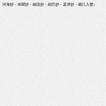
55、河海抄・休聞抄・細流抄・紹巴抄・孟津抄・岷江入楚）