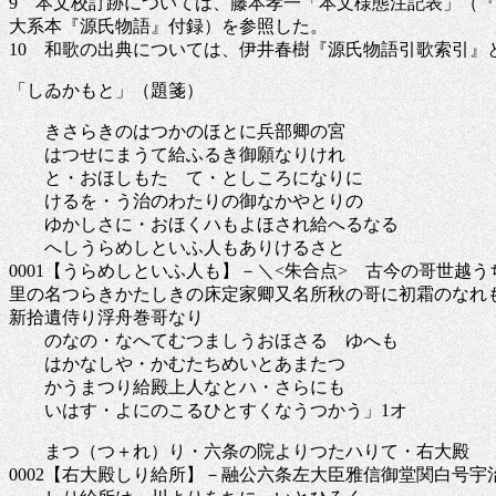
9 本文校訂跡については、藤本孝一「本文様態注記表」（
大系本『源氏物語』付録）を参照した。
10 和歌の出典については、伊井春樹『源氏物語引歌索引
「しゐかもと」（題箋）
きさらきのはつかのほとに兵部卿の宮
はつせにまうて給ふるき御願なりけれ
と・おほしもたゝて・としころになりに
けるを・う治のわたりの御なかやとりの
ゆかしさに・おほくハもよほされ給へるなる
へしうらめしといふ人もありけるさと
0001【うらめしといふ人も】－＼<朱合点> 古今の哥世
里の名つらきかたしきの床定家卿又名所秋の哥に初霜のなれ
新拾遺侍り浮舟巻哥なり
のなの・なへてむつましうおほさるゝゆへも
はかなしや・かむたちめいとあまたつ
かうまつり給殿上人なとハ・さらにも
いはす・よにのこるひとすくなうつかう」1オ
まつ（つ＋れ）り・六条の院よりつたハりて・右大殿
0002【右大殿しり給所】－融公六条左大臣雅信御堂関白号