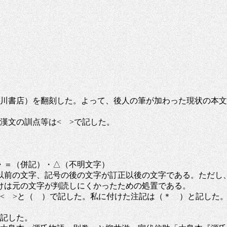
 角川書店）を翻刻した。よって、後人の筆が加わった現状の本
漢文の訓点等は< >で記した。
・＝（併記）・△（不明文字）
前の文字、記号の後の文字が訂正以後の文字である。ただし
けは元の文字が判読しにくかったための処置である。
< >と（ ）で記した。私に付けた注記は（＊ ）と記した
を記した。