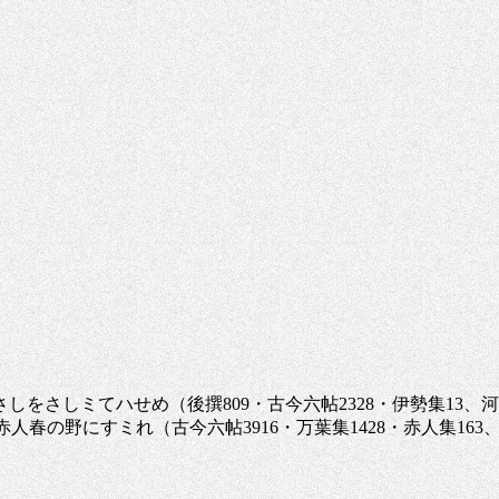
さしをさしミてハせめ（後撰809・古今六帖2328・伊勢集13
赤人春の野にすミれ（古今六帖3916・万葉集1428・赤人集1