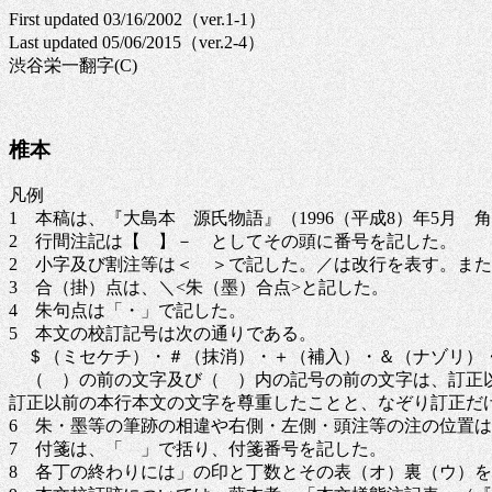
First updated 03/16/2002（ver.1-1）
Last updated 05/06/2015（ver.2-4）
渋谷栄一翻字(C)
椎本
凡例
1 本稿は、『大島本 源氏物語』（1996（平成8）年5月
2 行間注記は【 】－ としてその頭に番号を記した。
2 小字及び割注等は＜ ＞で記した。／は改行を表す。また
3 合（掛）点は、＼<朱（墨）合点>と記した。
4 朱句点は「・」で記した。
5 本文の校訂記号は次の通りである。
＄（ミセケチ）・＃（抹消）・＋（補入）・＆（ナゾリ）
（ ）の前の文字及び（ ）内の記号の前の文字は、訂正以
訂正以前の本行本文の文字を尊重したことと、なぞり訂正だ
6 朱・墨等の筆跡の相違や右側・左側・頭注等の注の位置は
7 付箋は、「 」で括り、付箋番号を記した。
8 各丁の終わりには」の印と丁数とその表（オ）裏（ウ）