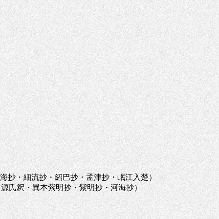
、河海抄・細流抄・紹巴抄・孟津抄・岷江入楚）
63、源氏釈・異本紫明抄・紫明抄・河海抄）