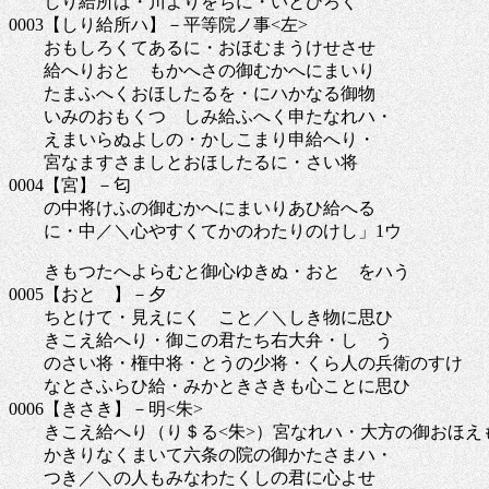
しり給所は・川よりをちに・いとひろく
0003【しり給所ハ】－平等院ノ事<左>
おもしろくてあるに・おほむまうけせさせ
給へりおとゝもかへさの御むかへにまいり
たまふへくおほしたるを・にハかなる御物
いみのおもくつゝしみ給ふへく申たなれハ・
えまいらぬよしの・かしこまり申給へり・
宮なますさましとおほしたるに・さい将
0004【宮】－匂
の中将けふの御むかへにまいりあひ給へる
に・中／＼心やすくてかのわたりのけし」1ウ
きもつたへよらむと御心ゆきぬ・おとゝをハう
0005【おとゝ】－夕
ちとけて・見えにくゝこと／＼しき物に思ひ
きこえ給へり・御この君たち右大弁・しゝう
のさい将・権中将・とうの少将・くら人の兵衛のすけ
なとさふらひ給・みかときさきも心ことに思ひ
0006【きさき】－明<朱>
きこえ給へり（り＄る<朱>）宮なれハ・大方の御おほえ
かきりなくまいて六条の院の御かたさまハ・
つき／＼の人もみなわたくしの君に心よせ