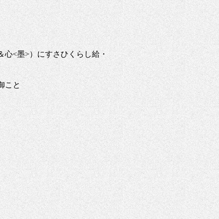
心<墨>）にすさひくらし給・
御こと