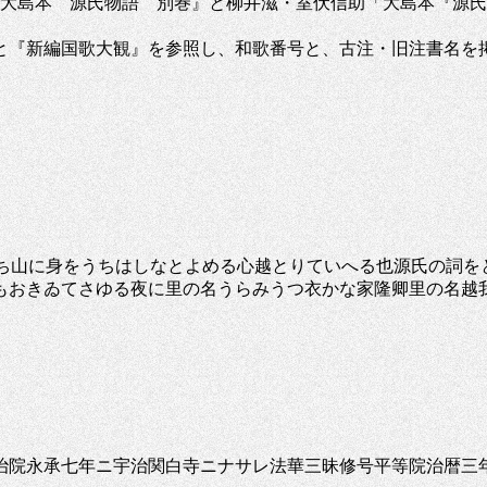
『大島本 源氏物語 別巻』と柳井滋・室伏信助「大島本『源
』と『新編国歌大観』を参照し、和歌番号と、古注・旧注書名を
越うち山に身をうちはしなとよめる心越とりていへる也源氏の詞
もおきゐてさゆる夜に里の名うらみうつ衣かな家隆卿里の名越
宇治院永承七年ニ宇治関白寺ニナサレ法華三昧修号平等院治暦三