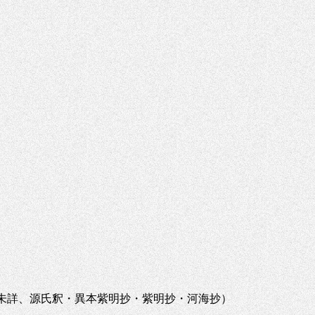
典未詳、源氏釈・異本紫明抄・紫明抄・河海抄）